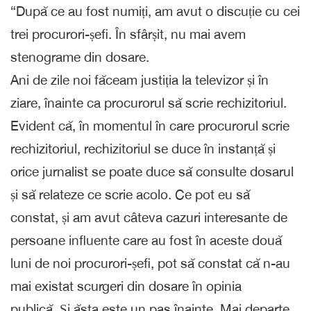
“După ce au fost numiți, am avut o discuție cu cei
trei procurori-șefi. În sfârșit, nu mai avem
stenograme din dosare.
Ani de zile noi făceam justiția la televizor și în
ziare, înainte ca procurorul să scrie rechizitoriul.
Evident că, în momentul în care procurorul scrie
rechizitoriul, rechizitoriul se duce în instanță și
orice jurnalist se poate duce să consulte dosarul
și să relateze ce scrie acolo. Ce pot eu să
constat, și am avut câteva cazuri interesante de
persoane influente care au fost în aceste două
luni de noi procurori-șefi, pot să constat că n-au
mai existat scurgeri din dosare în opinia
publică. Și ăsta este un pas înainte. Mai departe,