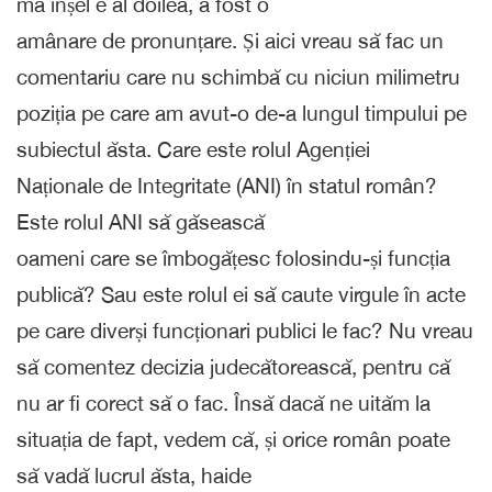
mă înșel e al doilea, a fost o
amânare de pronunțare. Și aici vreau să fac un
comentariu care nu schimbă cu niciun milimetru
poziția pe care am avut-o de-a lungul timpului pe
subiectul ăsta. Care este rolul Agenției
Naționale de Integritate (ANI) în statul român?
Este rolul ANI să găsească
oameni care se îmbogățesc folosindu-și funcția
publică? Sau este rolul ei să caute virgule în acte
pe care diverși funcționari publici le fac? Nu vreau
să comentez decizia judecătorească, pentru că
nu ar fi corect să o fac. Însă dacă ne uităm la
situația de fapt, vedem că, și orice român poate
să vadă lucrul ăsta, haide