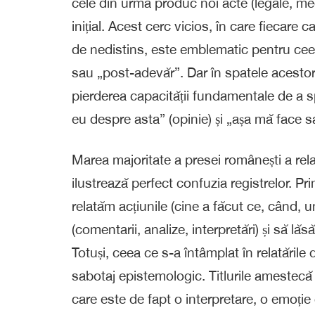
cele din urmă produc noi acte (legale, med
inițial. Acest cerc vicios, în care fiecare
de nedistins, este emblematic pentru ce
sau „post-adevăr”. Dar în spatele acestor 
pierderea capacității fundamentale de a s
eu despre asta” (opinie) și „așa mă face s
Marea majoritate a presei românești a rela
ilustrează perfect confuzia registrelor. Prim
relatăm acțiunile (cine a făcut ce, când, 
(comentarii, analize, interpretări) și să lă
Totuși, ceea ce s-a întâmplat în relatăril
sabotaj epistemologic. Titlurile amestecă 
care este de fapt o interpretare, o emoție 