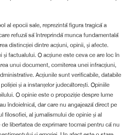
l al epocii sale, reprezintă figura tragică a
m care refuză să întreprindă munca fundamentală
 distincției dintre acțiuni, opinii, și afecte.
 și factualului. O acțiune este ceva ce are loc în
rea unui document, comiterea unei infracțiuni,
dministrative. Acțiunile sunt verificabile, databile
a poliției și a instanțelor judecătorești. Opiniile
bilului. O opinie este o propoziție despre lume
sau îndoielnică, dar care nu angajează direct pe
 filosofiei, al jurnalismului de opinie și al
e de libertatea de exprimare tocmai pentru că nu
sentimentului și emoției. Un afect este o stare