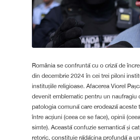
România se confruntă cu o criză de încred
din decembrie 2024 în cei trei piloni institu
instituțiile religioase. Afacerea Viorel P
devenit emblematic pentru un naufragiu col
patologia comună care erodează aceste tre
între acțiuni (ceea ce se face), opinii (ce
simte). Această confuzie semantică și cat
retoric, constituie rădăcina profundă a un