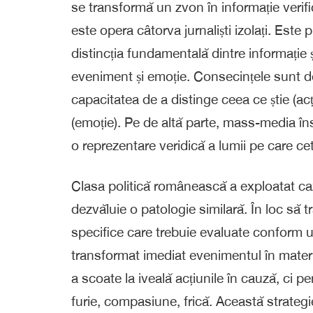
se transformă un zvon în informație verif
este opera câtorva jurnaliști izolați. Es
distincția fundamentală dintre informație ș
eveniment și emoție. Consecințele sunt d
capacitatea de a distinge ceea ce știe (ac
(emoție). Pe de altă parte, mass-media însă
o reprezentare veridică a lumii pe care cetă
Clasa politică românească a exploatat caz
dezvăluie o patologie similară. În loc să 
specifice care trebuie evaluate conform unor 
transformat imediat evenimentul în materia
a scoate la iveală acțiunile în cauză, ci pe
furie, compasiune, frică. Această strateg