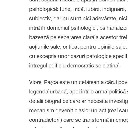
psihologică: furie, frică, iubire, indignare
subiectiv, dar nu sunt nici adevărate, nici 
intră în domeniul psihologiei, psihanalizei ș
bazează pe separarea clară a acestor trei
acțiunile sale, criticat pentru opiniile sale
cu excepția unor cazuri patologice specif
întregul edificiu democratic se clatină.
Viorel Pașca este un cetățean a cărui pov
legendă urbană, apoi într-o armă politică și
detalii biografice care ar necesita invest
mecanism devenit clasic: un act (real sa
contradictorii) care se transformă în emoți