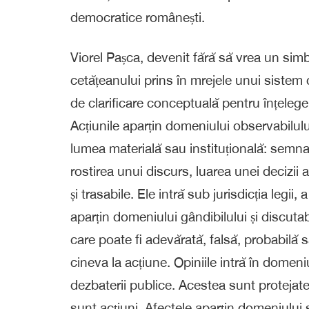
democratice românești.
Viorel Pașca, devenit fără să vrea un simbo
cetățeanului prins în mrejele unui siste
de clarificare conceptuală pentru înțelegerea
Acțiunile aparțin domeniului observabilului
lumea materială sau instituțională: semna
rostirea unui discurs, luarea unei decizii a
și trasabile. Ele intră sub jurisdicția legii, 
aparțin domeniului gândibilului și discuta
care poate fi adevărată, falsă, probabilă 
cineva la acțiune. Opiniile intră în domeniul
dezbaterii publice. Acestea sunt protejat
sunt acțiuni. Afectele aparțin domeniului 