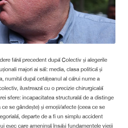
ere fără precedent după Colectiv și alegerile
ționali majori ai săi: media, clasa politică și
așca, numită după cetățeanul al cărui nume a
ectiv, ilustrează cu o precizie chirurgicală
i sfere: incapacitatea structurală de a distinge
ea ce se gândește) și emoții/afecte (ceea ce se
egorială, departe de a fi un simplu accident
ui eșec care amenință însăși fundamentele vieții