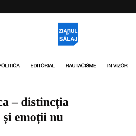
POLITICA
EDITORIAL
RAUTACISME
IN VIZOR
a – distincția
i și emoții nu