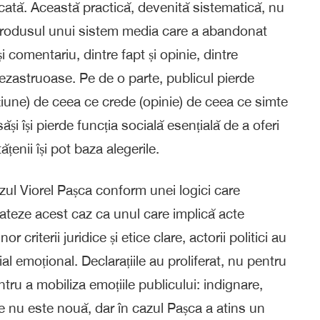
icată. Această practică, devenită sistematică, nu
te produsul unui sistem media care a abandonat
i comentariu, dintre fapt și opinie, dintre
ezastruoase. Pe de o parte, publicul pierde
țiune) de ceea ce crede (opinie) de ceea ce simte
și își pierde funcția socială esențială de a oferi
țenii își pot baza alegerile.
ul Viorel Pașca conform unei logici care
trateze acest caz ca unul care implică acte
criterii juridice și etice clare, actorii politici au
l emoțional. Declarațiile au proliferat, nu pentru
ntru a mobiliza emoțiile publicului: indignare,
ie nu este nouă, dar în cazul Pașca a atins un