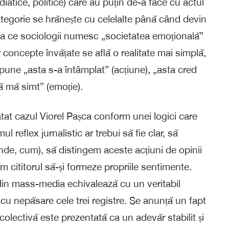
iatice, politice) care au puțin de-a face cu actul
 categorie se hrănește cu celelalte până când devin
ea ce sociologii numesc „societatea emoțională”
concepte învățate se află o realitate mai simplă,
pune „asta s-a întâmplat” (acțiune), „asta cred
ă mă simt” (emoție).
tat cazul Viorel Pașca conform unei logici care
ul reflex jurnalistic ar trebui să fie clar, să
unde, cum), să distingem aceste acțiuni de opinii
săm cititorul să-și formeze propriile sentimente.
e din mass-media echivalează cu un veritabil
cu nepăsare cele trei registre. Se anunță un fapt
colectivă este prezentată ca un adevăr stabilit și