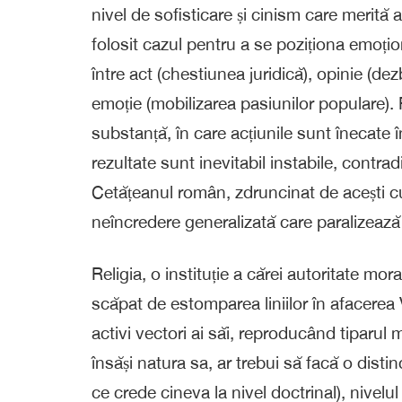
nivel de sofisticare și cinism care merită an
folosit cazul pentru a se poziționa emoțio
între act (chestiunea juridică), opinie (dezb
emoție (mobilizarea pasiunilor populare). R
substanță, în care acțiunile sunt înecate în 
rezultate sunt inevitabil instabile, contra
Cetățeanul român, zdruncinat de acești cu
neîncredere generalizată care paralizează
Religia, o instituție a cărei autoritate mo
scăpat de estomparea liniilor în afacerea 
activi vectori ai săi, reproducând tiparul me
însăși natura sa, ar trebui să facă o distinc
ce crede cineva la nivel doctrinal), nivelu