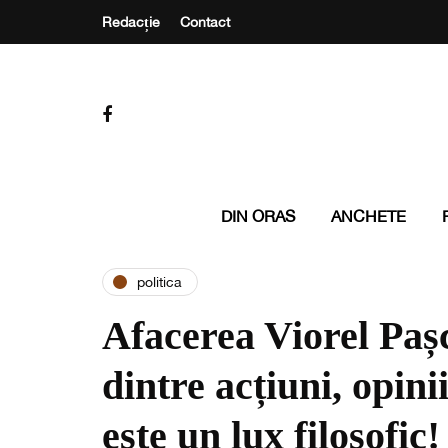
Redacție
Contact
DIN ORAS
ANCHETE
politica
Afacerea Viorel Pașc
dintre acțiuni, opini
este un lux filosofic!