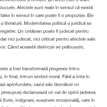
, bucurie. Afectele sunt reale în sensul că există
false în sensul în care poate fi o propoziție. Ele
i literaturii. Modernitatea politică și juridică se
 registre. Un cetățean poate fi judecat pentru
, dar nici judecat, nici criticat pentru afectele sale
ice. Când această distincție se prăbușește,
este a fost transformată progresiv într-o
, în final, într-un simbol moral. Fără a intra în
igații aprofundate, cazul său dezvăluie un
u presupus) declanșează un val de opinii (adesea
i (furie, indignare, susținere emoțională), care în