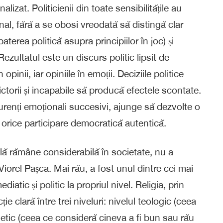
alizat. Politicienii din toate sensibilitățile au
nal, fără a se obosi vreodată să distingă clar
aterea politică asupra principiilor în joc) și
ezultatul este un discurs politic lipsit de
opinii, iar opiniile în emoții. Deciziile politice
dictorii și incapabile să producă efectele scontate.
renți emoționali succesivi, ajunge să dezvolte o
 orice participare democratică autentică.
rală rămâne considerabilă în societate, nu a
Viorel Pașca. Mai rău, a fost unul dintre cei mai
diatic și politic la propriul nivel. Religia, prin
ție clară între trei niveluri: nivelul teologic (ceea
l etic (ceea ce consideră cineva a fi bun sau rău