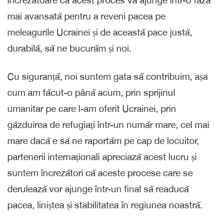
încrezătoare că acest proces va ajunge într-o fază
mai avansată pentru a reveni pacea pe
meleagurile Ucrainei și de această pace justă,
durabilă, să ne bucurăm și noi.
Cu siguranță, noi suntem gata să contribuim, așa
cum am făcut-o până acum, prin sprijinul
umanitar pe care l-am oferit Ucrainei, prin
găzduirea de refugiați într-un număr mare, cel mai
mare dacă e să ne raportăm pe cap de locuitor,
partenerii internaționali apreciază acest lucru și
suntem încrezători că aceste procese care se
derulează vor ajunge într-un final să readucă
pacea, liniștea și stabilitatea în regiunea noastră.