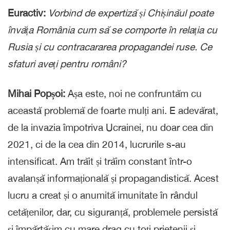
Euractiv:
Vorbind de expertiză și Chișinăul poate
învăța România cum să se comporte în relația cu
Rusia și cu contracararea propagandei ruse. Ce
sfaturi aveți pentru români?
Mihai Popșoi:
Așa este, noi ne confruntăm cu
această problemă de foarte mulți ani. E adevărat,
de la invazia împotriva Ucrainei, nu doar cea din
2021, ci de la cea din 2014, lucrurile s-au
intensificat. Am trăit și trăim constant într-o
avalanșă informațională și propagandistică. Acest
lucru a creat și o anumită imunitate în rândul
cetățenilor, dar, cu siguranță, problemele persistă
și împărtășim cu mare drag cu toți prietenii și