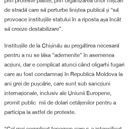
prin proteste plătite, prin organizarea unor mișcări
de stradă care să perturbe liniștea publică și “să
provoace instituțiile statului în a riposta așa încât
să creeze destabilizare”.
Instituțiile de la Chișinău au pregătirea necesară
pentru a nu se lăsa “ademenite” în asemenea
acțiuni, dar e complicat atunci când oligarhi fugari
care au fost condamnați în Republica Moldova la
ani grei de pușcărie, care sunt sub sancțiuni
internaționale, inclusiv ale Uniunii Europene,
promit public mii de dolari cetățenilor pentru a
participa la astfel de proteste.
“Cel mai complicat fenomen care s-a intensificat