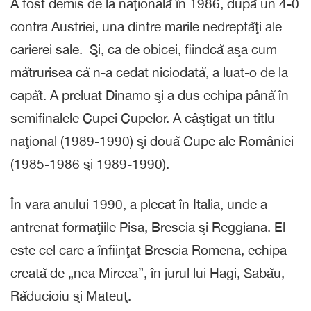
A fost demis de la naţională în 1986, după un 4-0
contra Austriei, una dintre marile nedreptăţi ale
carierei sale. Şi, ca de obicei, fiindcă aşa cum
mătrurisea că n-a cedat niciodată, a luat-o de la
capăt. A preluat Dinamo şi a dus echipa până în
semifinalele Cupei Cupelor. A câştigat un titlu
naţional (1989-1990) şi două Cupe ale României
(1985-1986 şi 1989-1990).
În vara anului 1990, a plecat în Italia, unde a
antrenat formaţiile Pisa, Brescia şi Reggiana. El
este cel care a înfiinţat Brescia Romena, echipa
creată de „nea Mircea”, în jurul lui Hagi, Sabău,
Răducioiu şi Mateuţ.