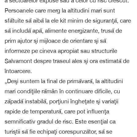
a sectoarelor expuse sau a celor cu risc crescut.
Persoanele care merg la altitudini mari sunt
sfătuite să aibă la ele kit minim de siguranţă, care
să includă apă, alimente energizante, trusă de
prim ajutor şi mijloace de orientare şi să
informeze pe cineva apropiat sau structurile
Salvamont despre traseul ales şi ora estimată de
întoarcere.
„Deşi suntem la final de primăvară, la altitudini
mari condiţiile rămân în continuare dificile, cu
zăpadă instabilă, porţiuni îngheţate şi variaţii
rapide de temperatură, care pot influenţa
semnificativ gradul de risc. Este esenţial ca
turiştii să fie echipaţi corespunzător, să se