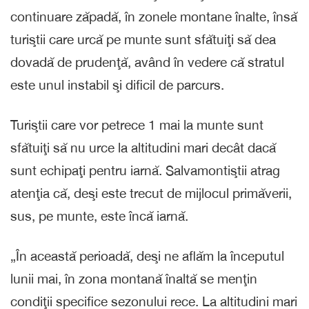
continuare zăpadă, în zonele montane înalte, însă
turiştii care urcă pe munte sunt sfătuiţi să dea
dovadă de prudenţă, având în vedere că stratul
este unul instabil şi dificil de parcurs.
Turiştii care vor petrece 1 mai la munte sunt
sfătuiţi să nu urce la altitudini mari decât dacă
sunt echipaţi pentru iarnă. Salvamontiştii atrag
atenţia că, deşi este trecut de mijlocul primăverii,
sus, pe munte, este încă iarnă.
„În această perioadă, deşi ne aflăm la începutul
lunii mai, în zona montană înaltă se menţin
condiţii specifice sezonului rece. La altitudini mari