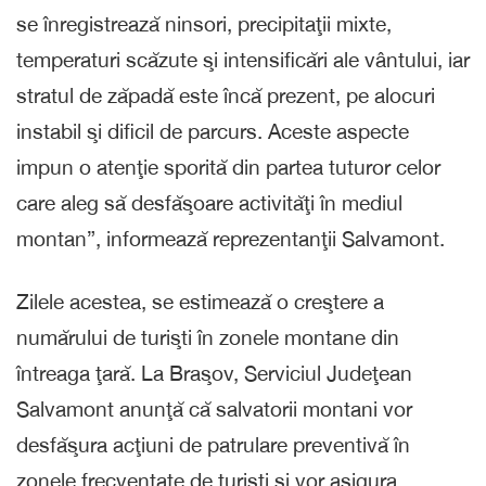
se înregistrează ninsori, precipitaţii mixte,
temperaturi scăzute şi intensificări ale vântului, iar
stratul de zăpadă este încă prezent, pe alocuri
instabil şi dificil de parcurs. Aceste aspecte
impun o atenţie sporită din partea tuturor celor
care aleg să desfăşoare activităţi în mediul
montan”, informează reprezentanţii Salvamont.
Zilele acestea, se estimează o creştere a
numărului de turişti în zonele montane din
întreaga ţară. La Braşov, Serviciul Judeţean
Salvamont anunţă că salvatorii montani vor
desfăşura acţiuni de patrulare preventivă în
zonele frecventate de turişti şi vor asigura