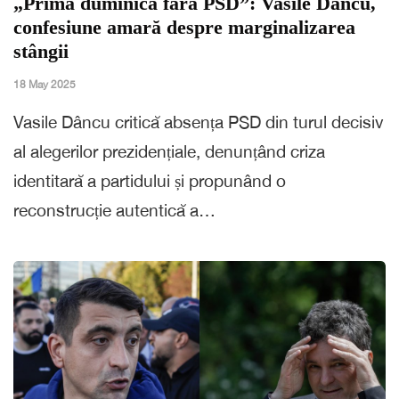
„Prima duminică fără PSD”: Vasile Dâncu,
confesiune amară despre marginalizarea
stângii
18 May 2025
Vasile Dâncu critică absența PSD din turul decisiv
al alegerilor prezidențiale, denunțând criza
identitară a partidului și propunând o
reconstrucție autentică a…