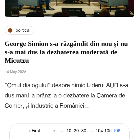
politica
George Simion s-a răzgândit din nou și nu
s-a mai dus la dezbaterea moderată de
Micutzu
14 May 2025
”Omul dialogului” despre nimic Liderul AUR s-a
dus marți la prânz la o dezbatere la Camera de
Comerț și Industrie a României…
« First
«
...
10
20
30
...
104
105
106